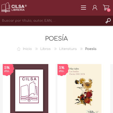
(0)
REGISTRAR
POESÍA
INICIAR SESIÓN
Inicio
Libros
Literatura
Poesía