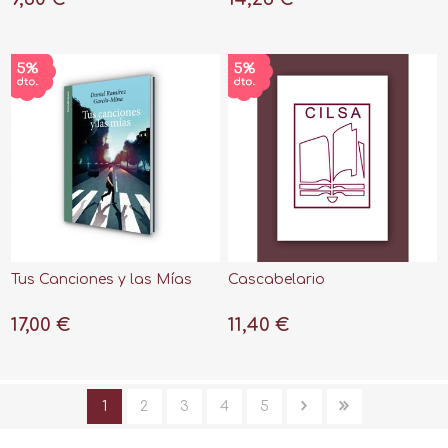
Tus Canciones y las Mías
Cascabelario
17,00 €
11,40 €
1
2
3
4
5