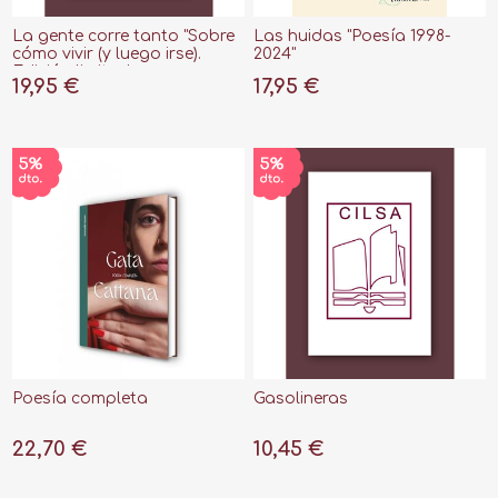
La gente corre tanto "Sobre
Las huidas "Poesía 1998-
cómo vivir (y luego irse).
2024"
Edición limitada con
19,95 €
17,95 €
cubierta de tela"
Poesía completa
Gasolineras
22,70 €
10,45 €