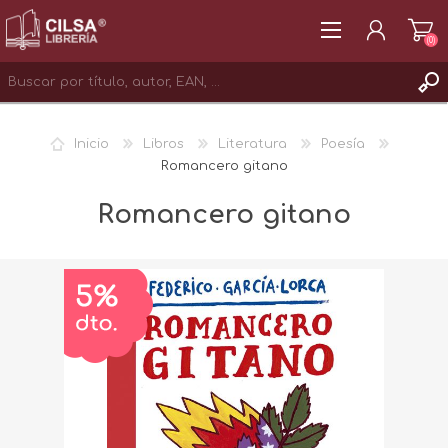
(0)
REGISTRAR
Inicio
Libros
Literatura
Poesía
INICIAR SESIÓN
Romancero gitano
Romancero gitano