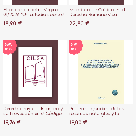
El proceso contra Virginia
Mandato de Crédito en el
01/2026 "Un estudio sobre el
Derecho Romano y su
origen de la causa liberalis "
Proyección en el Derecho
18,90 €
22,80 €
Actual, El "Estudio Histórico-
Comparativo"
Derecho Privado Romano y
Protección jurídica de los
su Proyección en el Código
recursos naturales y la
Civil
tutela del interés general, La
19,76 €
19,00 €
"en el derecho
medioambiental romano"