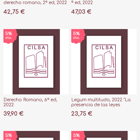
derecho romano, 2ª ed, 2022
ª ed, 2022
42,75 €
47,03 €
Derecho Romano, 6ª ed,
Legum multitudo, 2022 "La
2022
presencia de las leyes
públicas en el derecho
39,90 €
23,75 €
privado romano"