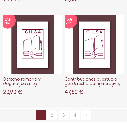
Derecho romano y
Contribuciones al estudio
dogmática en la
del derecho administrativo,
modernidad jurídica
fiscal y medioambiental
20,90 €
47,50 €
alemana, 2021 "Estudios
romano
sobre Ciencia pandectística"
1
2
3
4