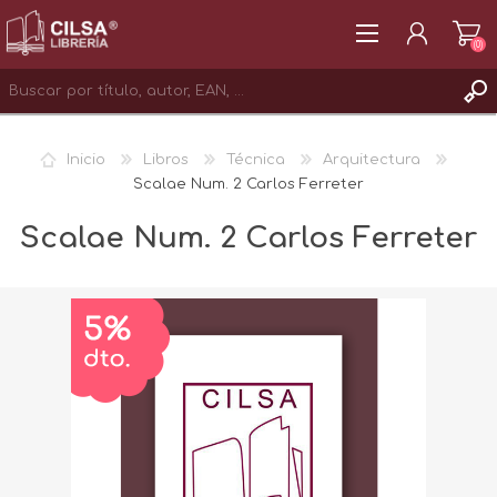
(0)
REGISTRAR
Inicio
Libros
Técnica
Arquitectura
INICIAR SESIÓN
Scalae Num. 2 Carlos Ferreter
Scalae Num. 2 Carlos Ferreter