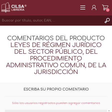
(0)
REGISTRAR
COMENTARIOS DEL PRODUCTO
INICIAR SESIÓN
LEYES DE RÉGIMEN JURÍDICO
DEL SECTOR PÚBLICO, DEL
PROCEDIMIENTO
ADMINISTRATIVO COMÚN, DE LA
JURISDICCIÓN
ESCRIBA SU PROPIO COMENTARIO
Sólo los usuarios registrados pueden agregar comentarios
*