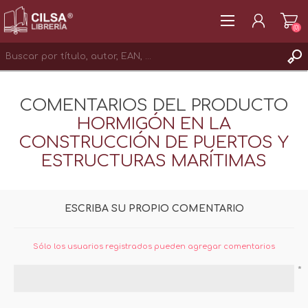
(0)
REGISTRAR
COMENTARIOS DEL PRODUCTO
INICIAR SESIÓN
HORMIGÓN EN LA
CONSTRUCCIÓN DE PUERTOS Y
ESTRUCTURAS MARÍTIMAS
ESCRIBA SU PROPIO COMENTARIO
Sólo los usuarios registrados pueden agregar comentarios
*