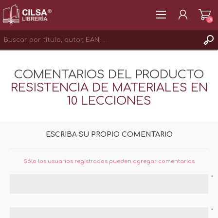
(0)
REGISTRAR
COMENTARIOS DEL PRODUCTO
INICIAR SESIÓN
RESISTENCIA DE MATERIALES EN
10 LECCIONES
ESCRIBA SU PROPIO COMENTARIO
Sólo los usuarios registrados pueden agregar comentarios
*
*