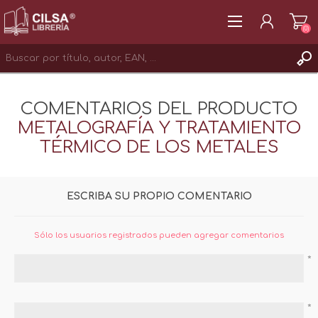
(0)
REGISTRAR
COMENTARIOS DEL PRODUCTO
INICIAR SESIÓN
METALOGRAFÍA Y TRATAMIENTO
TÉRMICO DE LOS METALES
ESCRIBA SU PROPIO COMENTARIO
Sólo los usuarios registrados pueden agregar comentarios
*
*