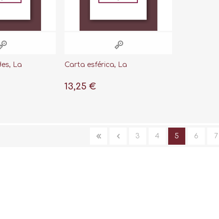
es, La
Carta esférica, La
13,25 €
3
4
5
6
7