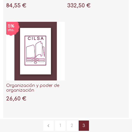
ley 8/2013 y la STC 141/2014"
84,55 €
332,50 €
Organización y poder de
organización
26,60 €
1
2
3