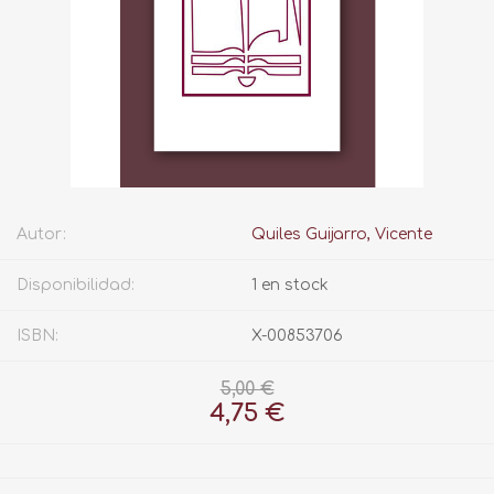
Autor:
Quiles Guijarro, Vicente
Disponibilidad:
1 en stock
ISBN:
X-00853706
5,00 €
4,75 €