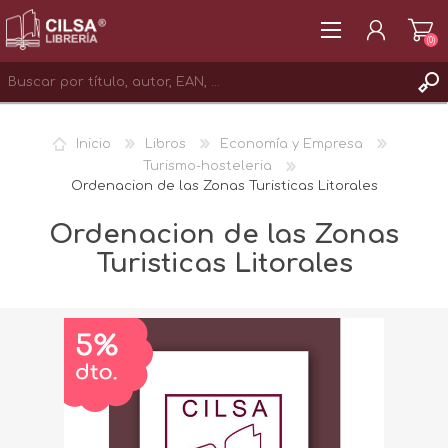
(0)
REGISTRAR
Inicio
Libros
Economía y Empresa
INICIAR SESIÓN
Turismo-hosteleria
Ordenacion de las Zonas Turisticas Litorales
Ordenacion de las Zonas
Turisticas Litorales