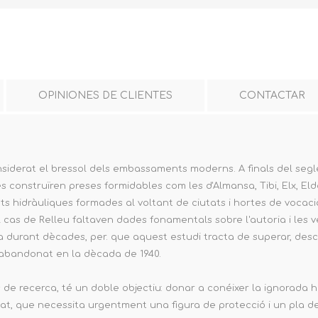
OPINIONES DE CLIENTES
CONTACTAR
nsiderat el bressol dels embassaments moderns. A finals del segle 
 construïren preses formidables com les d'Almansa, Tibi, Elx, Eld
ts hidràuliques formades al voltant de ciutats i hortes de vocac
 cas de Relleu faltaven dades fonamentals sobre l'autoria i les 
 durant dècades, per. que aquest estudi tracta de superar, desco
r abandonat en la dècada de 1940.
s de recerca, té un doble objectiu: donar a conéixer la ignorada his
t, que necessita urgentment una figura de protecció i un pla de 