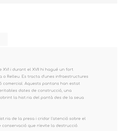
XVI i durant el XVII hi hagué un fort
a o Relleu. Es tracta d'unes infraestructures
ió comercial. Aquests pantans han estat
veritables dates de construcció, una
brint la hist.ria del pantà des de la seua
t.ria de la presa i cridar l'atenció sobre el
conservació que n'evite la destrucció.