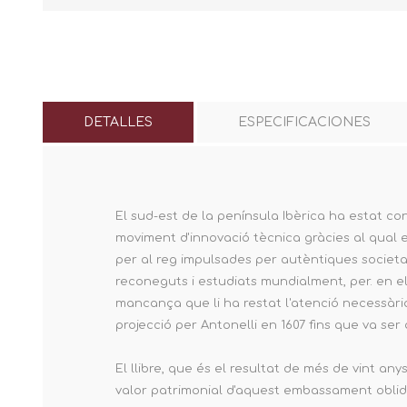
DETALLES
ESPECIFICACIONES
El sud-est de la península Ibèrica ha estat co
moviment d'innovació tècnica gràcies al qual es
per al reg impulsades per autèntiques societa
reconeguts i estudiats mundialment, per. en el
mancança que li ha restat l'atenció necessària
projecció per Antonelli en 1607 fins que va se
El llibre, que és el resultat de més de vint any
valor patrimonial d'aquest embassament oblida