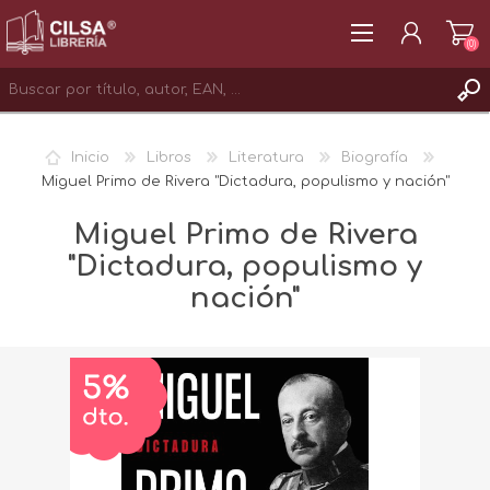
(0)
REGISTRAR
Inicio
Libros
Literatura
Biografía
INICIAR SESIÓN
Miguel Primo de Rivera "Dictadura, populismo y nación"
Miguel Primo de Rivera
"Dictadura, populismo y
nación"