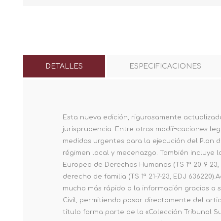
DETALLES
ESPECIFICACIONES
Esta nueva edición, rigurosamente actualizad
jurisprudencia. Entre otras modiï¬caciones le
medidas urgentes para la ejecución del Plan de
régimen local y mecenazgo. También incluye la
Europeo de Derechos Humanos (TS 1ª 20-9-23, E
derecho de familia (TS 1ª 21-7-23, EDJ 636220)
mucho más rápido a la información gracias a 
Civil, permitiendo pasar directamente del art
título forma parte de la «Colección Tribunal