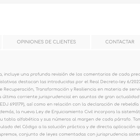
OPINIONES DE CLIENTES
CONTACTAR
a, incluye una profunda revisión de los comentarios de cada pre
gislativas destacan las introducidas por el Real Decreto-ley 6/20
 Recuperación, Transformación y Resiliencia en materia de servici
 última corriente jurisprudencial en asuntos de gran actualidad
DJ 690179), así como en relación con la declaración de rebeldía 
.Además, la nueva Ley de Enjuiciamiento Civil incorpora la siste
su tabla alfabética y sus números al margen de cada párrafo. Ta
iculado del Código a la solución práctica y de directa aplicación
 Supremo», conjunto de leyes comentadas con jurisprudencia sist