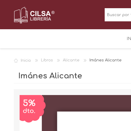
I
Inicio
Libros
Alicante
Imánes Alicante
Imánes Alicante