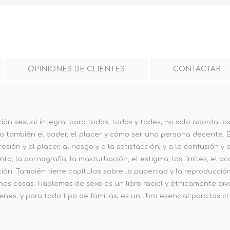
OPINIONES DE CLIENTES
CONTACTAR
ón sexual integral para todos, todas y todes; no solo aborda los
no también el poder, el placer y cómo ser una persona decente. E
sión y al placer, al riesgo y a la satisfacción, y a la confusión y
o, la pornografía, la masturbación, el estigma, los límites, el a
n. También tiene capítulos sobre la pubertad y la reproducción
chas cosas. Hablemos de sexo es un libro racial y étnicamente dive
enes, y para todo tipo de familias; es un libro esencial para las