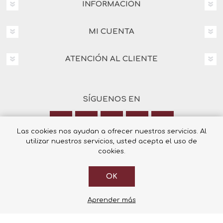
INFORMACIÓN
MI CUENTA
ATENCIÓN AL CLIENTE
SÍGUENOS EN
Las cookies nos ayudan a ofrecer nuestros servicios. Al
utilizar nuestros servicios, usted acepta el uso de
Calle Italia 6, 03003 Alicante
cookies.
+34 965 12 23 55
OK
Aprender más
© 2026 Librería Cilsa.
Powered by
nopCommerce