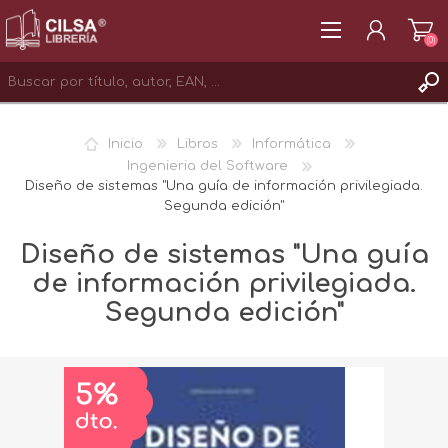
(0)
REGISTRAR
Inicio
Libros
Informática
INICIAR SESIÓN
Ingenieria del Software
Diseño de sistemas "Una guía de información privilegiada.
Segunda edición"
Diseño de sistemas "Una guía
de información privilegiada.
Segunda edición"