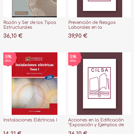
Razón y Ser de los Tipos
Prevención de Riesgos
Estructurales
Laborales en la
Construcción "Doctrina,
36,10 €
39,90 €
Normativa, Guía Técnica y
Cuadros"
Instalaciones Eléctricas I
Acciones en la Edificación
"Exposición y Ejemplos de
Acuerdo con los
14,21 €
36,10 €