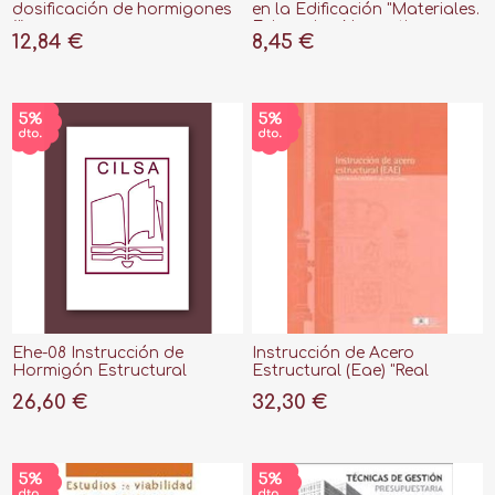
dosificación de hormigones
en la Edificación "Materiales.
(I)
Exigencias Normativas.
12,84 €
8,45 €
Directorios"
Ehe-08 Instrucción de
Instrucción de Acero
Hormigón Estructural
Estructural (Eae) "Real
Decreto 751/2011, de 27 de
26,60 €
32,30 €
Mayo"