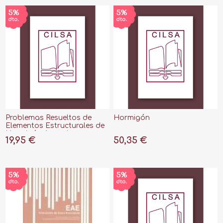
Problemas Resueltos de
Hormigón
Elementos Estructurales de
Hormigón Armado y
19,95 €
50,35 €
Pretensado