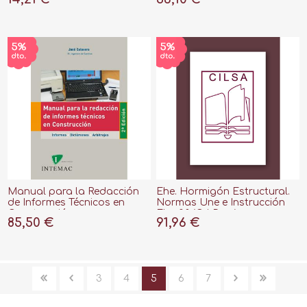
Documentos Básicos"
Manual para la Redacción
Ehe. Hormigón Estructural.
de Informes Técnicos en
Normas Une e Instrucción
Construcción
Ehe-08 (Cd-Rom)
85,50 €
91,96 €
3
4
5
6
7