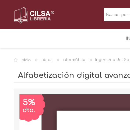
I
Inicio
Libros
Informática
Ingenieria del So
Alfabetización digital avan