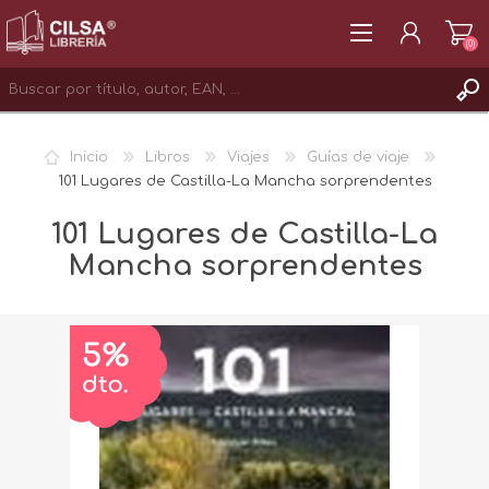
(0)
REGISTRAR
Inicio
Libros
Viajes
Guías de viaje
INICIAR SESIÓN
101 Lugares de Castilla-La Mancha sorprendentes
101 Lugares de Castilla-La
Mancha sorprendentes